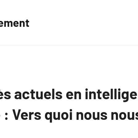
vement
s actuels en intellig
le : Vers quoi nous nou