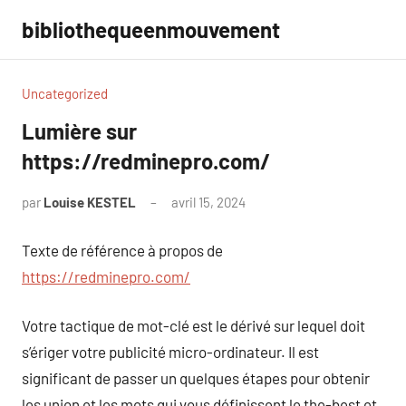
Aller
bibliothequeenmouvement
au
contenu
Uncategorized
Lumière sur
https://redminepro.com/
par
Louise KESTEL
avril 15, 2024
Aucun
commentaire
Texte de référence à propos de
https://redminepro.com/
Votre tactique de mot-clé est le dérivé sur lequel doit
s’ériger votre publicité micro-ordinateur. Il est
significant de passer un quelques étapes pour obtenir
les union et les mots qui vous définissent le the-best et