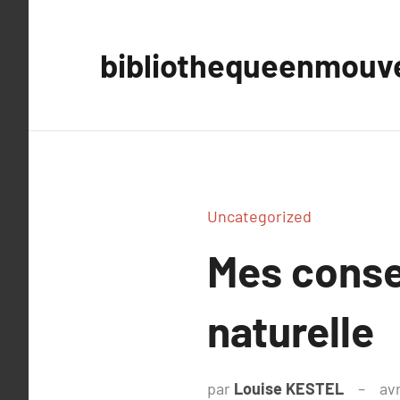
Aller
au
bibliothequeenmou
contenu
Uncategorized
Mes conse
naturelle
par
Louise KESTEL
avr