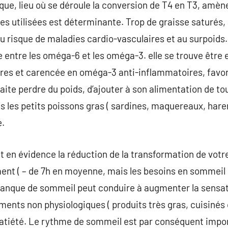
e, lieu où se déroule la conversion de T4 en T3, amène 
es utilisées est déterminante. Trop de graisse saturés
u risque de maladies cardio-vasculaires et au surpoids. 
 entre les oméga-6 et les oméga-3. elle se trouve être e
s et carencée en oméga-3 anti-inflammatoires, favorisa
haite perdre du poids, d’ajouter à son alimentation de t
 les petits poissons gras ( sardines, maquereaux, hareng
e.
 en évidence la réduction de la transformation de votre
nt ( – de 7h en moyenne, mais les besoins en sommeil 
anque de sommeil peut conduire à augmenter la sensati
iments non physiologiques ( produits très gras, cuisinés 
satiété. Le rythme de sommeil est par conséquent impo