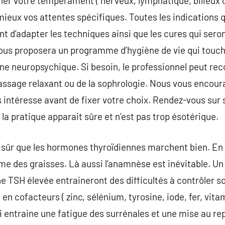
er votre tempérament ( nerveux, lymphatique, bilieux ou 
 mieux vos attentes spécifiques. Toutes les indications q
ont d’adapter les techniques ainsi que les cures qui ser
ous proposera un programme d’hygiène de vie qui touche
ène neuropsychique. Si besoin, le professionnel peut rec
ssage relaxant ou de la sophrologie. Nous vous encour
us intéresse avant de fixer votre choix. Rendez-vous sur s
 la pratique apparait sûre et n’est pas trop ésotérique.
sûr que les hormones thyroïdiennes marchent bien. En e
me des graisses. Là aussi l’anamnèse est inévitable. U
ne TSH élevée entraineront des difficultés à contrôler s
n cofacteurs ( zinc, sélénium, tyrosine, iode, fer, vita
ci entraine une fatigue des surrénales et une mise au re