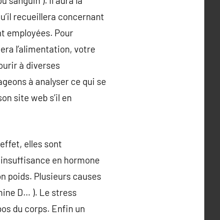
sanguin ). il aura la
u’il recueillera concernant
ont employées. Pour
ra l’alimentation, votre
ourir à diverses
ageons à analyser ce qui se
on site web s’il en
ffet, elles sont
n insuffisance en hormone
on poids. Plusieurs causes
mine D… ). Le stress
pos du corps. Enfin un