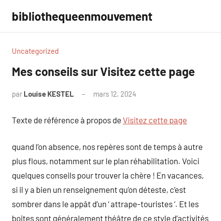
Aller
bibliothequeenmouvement
au
contenu
Uncategorized
Mes conseils sur Visitez cette page
par
Louise KESTEL
mars 12, 2024
Aucun
commentaire
Texte de référence à propos de
Visitez cette page
quand l’on absence, nos repères sont de temps à autre
plus flous, notamment sur le plan réhabilitation. Voici
quelques conseils pour trouver la chère ! En vacances,
si il y a bien un renseignement qu’on déteste, c’est
sombrer dans le appât d’un ‘ attrape-touristes ‘. Et les
boites sont généralement théâtre de ce style d’activités