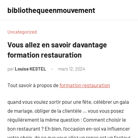
Aller
bibliothequeenmouvement
au
contenu
Uncategorized
Vous allez en savoir davantage
formation restauration
par
Louise KESTEL
mars 12, 2024
Aucun
commentaire
Tout savoir à propos de
formation restauration
quand vous voulez sortir pour une fête, célébrer un gala
de mariage, obliger de la clientèle … vous vous posez
régulièrement la même question : Comment choisir le
bon restaurant ? Eh bien, l’occasion en-soi va influencer
votre choix. de ce que vous allez un repas est un facteur