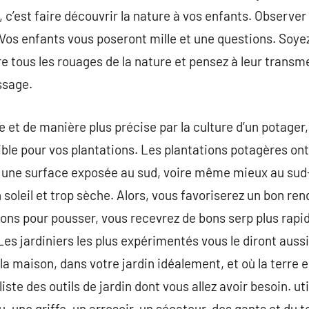
, c’est faire découvrir la nature à vos enfants. Observer 
 Vos enfants vous poseront mille et une questions. Soyez
e tous les rouages de la nature et pensez à leur transm
ssage.
 et de manière plus précise par la culture d’un potager
ible pour vos plantations. Les plantations potagères ont
r une surface exposée au sud, voire même mieux au sud-
 soleil et trop sèche. Alors, vous favoriserez un bon re
ions pour pousser, vous recevrez de bons serp plus rapi
es jardiniers les plus expérimentés vous le diront aussi
 maison, dans votre jardin idéalement, et où la terre e
iste des outils de jardin dont vous allez avoir besoin. 
, une griffe, un arrosoir, un sécateur, des gants et du 