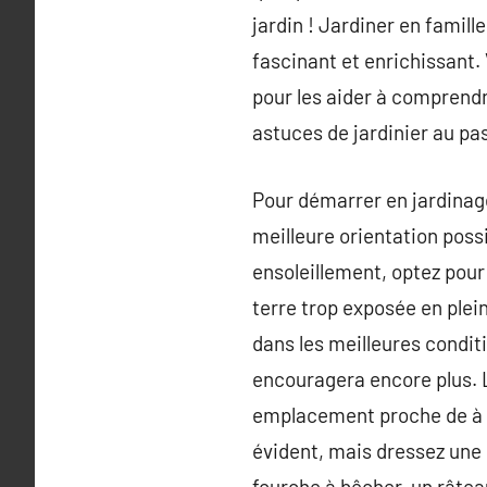
jardin ! Jardiner en famille
fascinant et enrichissant.
pour les aider à comprendr
astuces de jardinier au pa
Pour démarrer en jardinage
meilleure orientation poss
ensoleillement, optez pou
terre trop exposée en plein
dans les meilleures condit
encouragera encore plus. L
emplacement proche de à la
évident, mais dressez une l
fourche à bêcher, un râteau