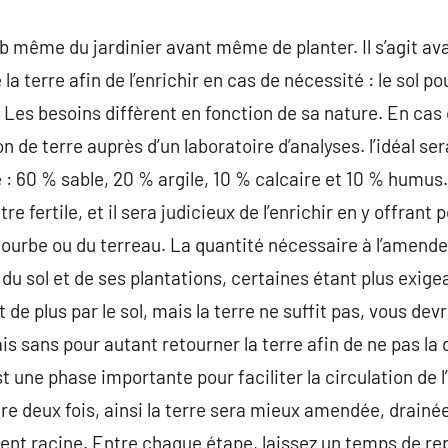
job même du jardinier avant même de planter. Il s’agit a
e la terre afin de l’enrichir en cas de nécessité : le sol po
 Les besoins diffèrent en fonction de sa nature. En cas
n de terre auprès d’un laboratoire d’analyses. l’idéal ser
: 60 % sable, 20 % argile, 10 % calcaire et 10 % humus. 
re fertile, et il sera judicieux de l’enrichir en y offran
 tourbe ou du terreau. La quantité nécessaire à l’amen
du sol et de ses plantations, certaines étant plus exige
de plus par le sol, mais la terre ne suffit pas, vous de
mais sans pour autant retourner la terre afin de ne pas la
t une phase importante pour faciliter la circulation de l
aire deux fois, ainsi la terre sera mieux amendée, drainée
ent racine. Entre chaque étape, laissez un temps de repo