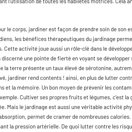
t l’utilisation de toutes les habiletés motrices. Cela a
ur le corps, jardiner est façon de prendre soin de son esp
diens, les bénéfices thérapeutiques du jardinage perme
. Cette activité joue aussi un rôle-clé dans le dévelop
is discerné une pointe de fierté en voyant se développer
 la terre présente un taux élevé de sérotonine, autre
é, jardiner rend contents ! ainsi, en plus de lutter cont
ens et la mémoire. Un bon moyen de prévenir les conta
exemple. Cultiver ses propres fruits et légumes, c’est la
ée. Mais le jardinage est aussi une véritable activité phy
absorption, permet de cramer de nombreuses calories. I
nt la pression artérielle. De quoi lutter contre les ris