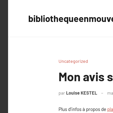
Aller
au
bibliothequeenmou
contenu
Uncategorized
Mon avis su
par
Louise KESTEL
ma
Plus d’infos à propos de
pla