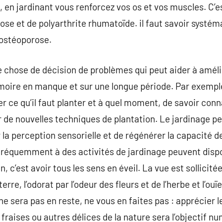
s, en jardinant vous renforcez vos os et vos muscles. C’
hrose et de polyarthrite rhumatoïde. il faut savoir syst
l’ostéoporose.
chose de décision de problèmes qui peut aider à amélio
moire en manque et sur une longue période. Par exemple, 
ner ce qu’il faut planter et à quel moment, de savoir con
r de nouvelles techniques de plantation. Le jardinage pe
iter la perception sensorielle et de régénérer la capacité
fréquemment à des activités de jardinage peuvent dispo
n, c’est avoir tous les sens en éveil. La vue est sollicitée
erre, l’odorat par l’odeur des fleurs et de l’herbe et l’ouï
l ne sera pas en reste, ne vous en faites pas : apprécier
fraises ou autres délices de la nature sera l’objectif n