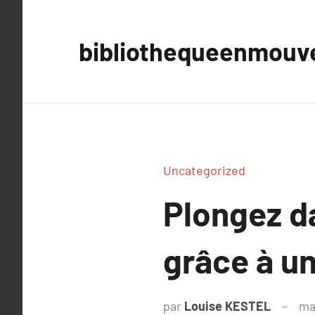
Aller
au
bibliothequeenmou
contenu
Uncategorized
Plongez da
grâce à un
par
Louise KESTEL
ma