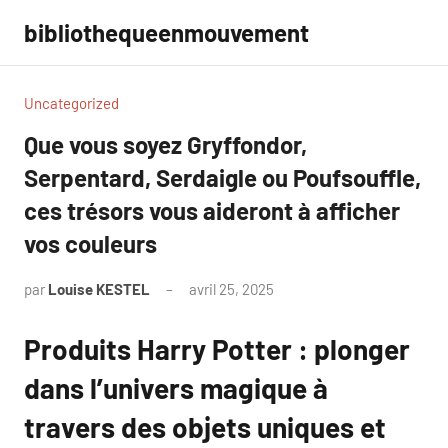
Aller
bibliothequeenmouvement
au
contenu
Uncategorized
Que vous soyez Gryffondor,
Serpentard, Serdaigle ou Poufsouffle,
ces trésors vous aideront à afficher
vos couleurs
par
Louise KESTEL
avril 25, 2025
Aucun
commentaire
Produits Harry Potter : plonger
dans l’univers magique à
travers des objets uniques et