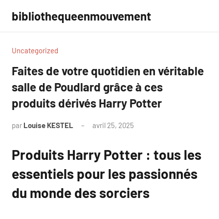
Aller
bibliothequeenmouvement
au
contenu
Uncategorized
Faites de votre quotidien en véritable
salle de Poudlard grâce à ces
produits dérivés Harry Potter
par
Louise KESTEL
avril 25, 2025
Aucun
commentaire
Produits Harry Potter : tous les
essentiels pour les passionnés
du monde des sorciers