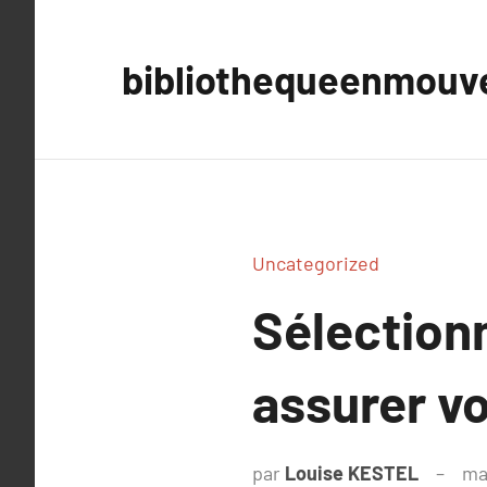
Aller
au
bibliothequeenmou
contenu
Uncategorized
Sélectionn
assurer v
par
Louise KESTEL
ma