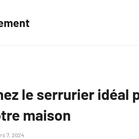
vement
ez le serrurier idéal 
otre maison
rs 7, 2024
Aucun