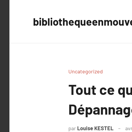
Aller
au
bibliothequeenmou
contenu
Uncategorized
Tout ce qu
Dépannage
par
Louise KESTEL
avr