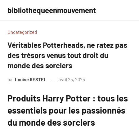
Aller
bibliothequeenmouvement
au
contenu
Uncategorized
Véritables Potterheads, ne ratez pas
des trésors venus tout droit du
monde des sorciers
par
Louise KESTEL
avril 25, 2025
Aucun
commentaire
Produits Harry Potter : tous les
essentiels pour les passionnés
du monde des sorciers