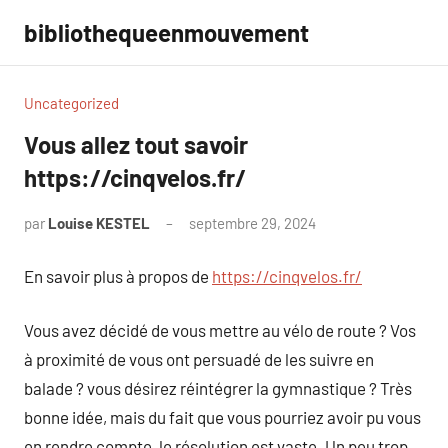
Aller
bibliothequeenmouvement
au
contenu
Uncategorized
Vous allez tout savoir
https://cinqvelos.fr/
par
Louise KESTEL
septembre 29, 2024
Aucun
commentaire
En savoir plus à propos de
https://cinqvelos.fr/
Vous avez décidé de vous mettre au vélo de route ? Vos
à proximité de vous ont persuadé de les suivre en
balade ? vous désirez réintégrer la gymnastique ? Très
bonne idée, mais du fait que vous pourriez avoir pu vous
en rendre compte, le résolution est vaste. Un peu trop