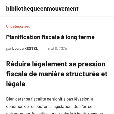
Aller
bibliothequeenmouvement
au
contenu
Uncategorized
Planification fiscale à long terme
par
Louise KESTEL
mai 8, 2025
Aucun
commentaire
Réduire légalement sa pression
fiscale de manière structurée et
légale
Bien gérer sa fiscalité ne signifie pas l’évasion, à
condition de respecter la législation. Que l’on soit
entrepreneur, investisseur ou salarié à hauts revenus,