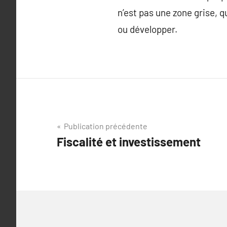
n’est pas une zone grise, 
ou développer.
Navigation
Publication précédente
Fiscalité et investissement
de
l’article