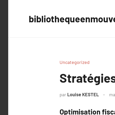
Aller
au
bibliothequeenmou
contenu
Uncategorized
Stratégies
par
Louise KESTEL
ma
Optimisation fisc